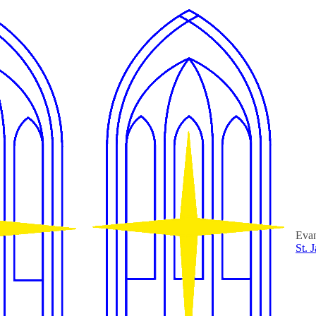
Evan
St. 