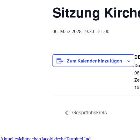
Sitzung Kirc
06. März 2028 19:30
-
21:00
D
Zum Kalender hinzufügen
Da
06
Ze
19
Gesprächskreis
Aktuelles
Mitmachen
Jacobikirche
Termine
Und...