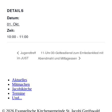
DETAILS
Datum:
01. Okt.
Zeit:
10:00 - 11:00
11-Uhr-30-Gottesdienst zum Erntedankfest mit
Jugendtreff
im JUST
Abendmahl und Mittagessen
Aktuelles
Mitmachen
Jacobikirche
Termine
Und...
© 2026 Evangelische Kirchengemeinde St. Jacobi Greifswald